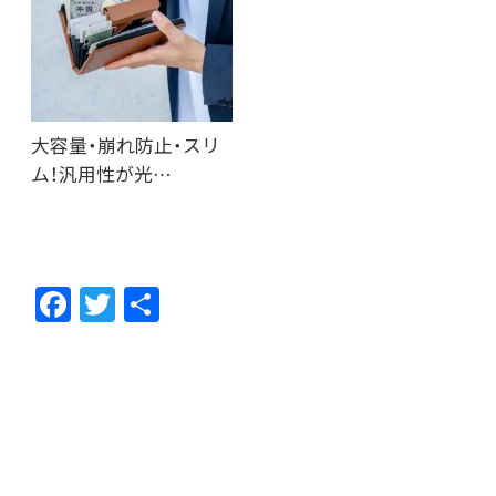
大容量・崩れ防止・スリ
ム！汎用性が光…
F
T
共
ac
w
有
e
itt
b
er
o
o