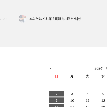
P3!
あなたはどれ派？長財布3種を比較！
2026年
日
月
火
水
2
3
4
5
9
10
11
12