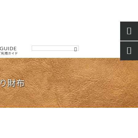

GUIDE

ご利用ガイド
折り財布