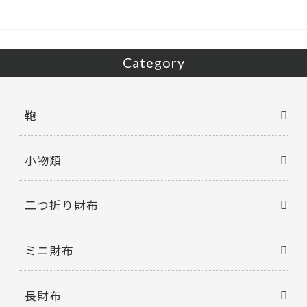
Category
鞄
小物類
二つ折り財布
ミニ財布
長財布