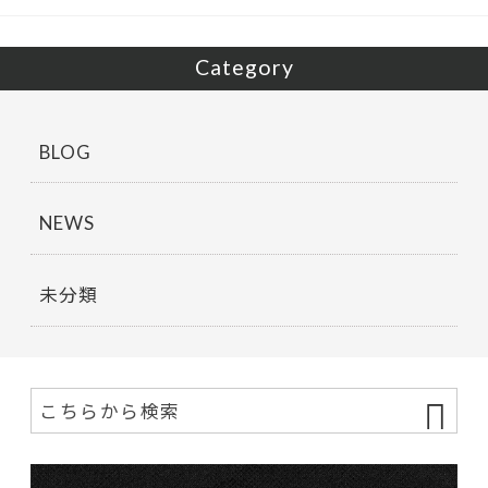
k
Category
BLOG
NEWS
未分類