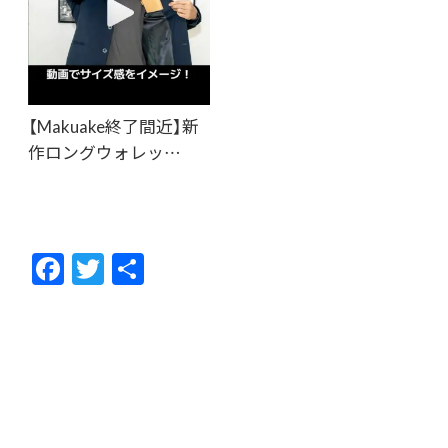
【Makuake終了間近】新
作ロングウォレッ…
F
T
共
ac
w
有
e
itt
b
er
o
o