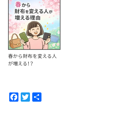
春から財布を変える人
が増える！？
F
T
共
ac
w
有
e
itt
b
er