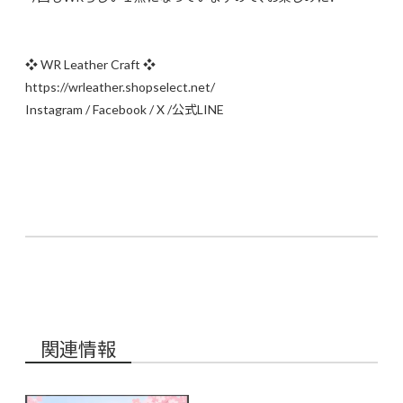
❖ WR Leather Craft ❖
https://wrleather.shopselect.net/
Instagram
/
Facebook
/
X
/
公式LINE
関連情報