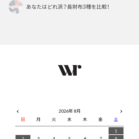
あなたはどれ派？長財布3種を比較！
2026年 8月
日
月
火
水
木
金
土
1
2
3
4
5
6
7
8