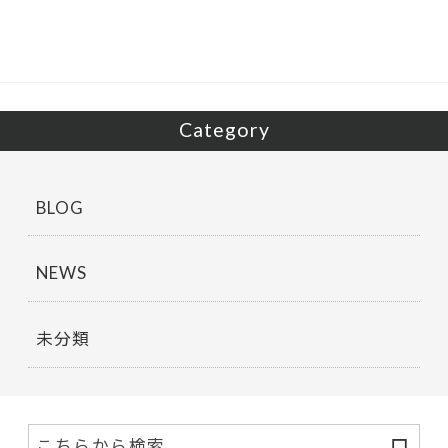
o
o
k
Category
BLOG
NEWS
未分類