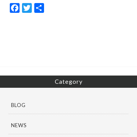
F
T
共
ac
w
有
e
itt
b
er
o
o
k
Category
BLOG
NEWS