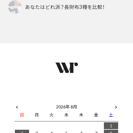
あなたはどれ派？長財布3種を比較！
2026年 8月
日
月
火
水
木
金
土
1
2
3
4
5
6
7
8