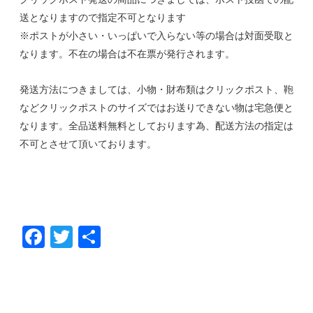
送となりますので指定不可となります
※ポストが小さい・いっぱいで入らない等の場合は対面受取と
なります。不在の場合は不在票が発行されます。
発送方法につきましては、小物・財布類はクリックポスト、鞄
などクリックポストのサイズではお送りできない物は宅急便と
なります。全品送料無料としております為、配送方法の指定は
不可とさせて頂いております。
F
T
共
ac
w
有
e
itt
b
er