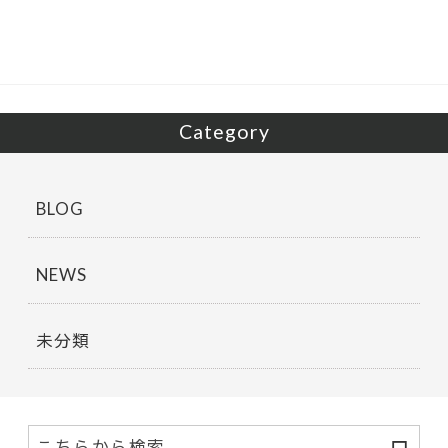
o
o
k
Category
BLOG
NEWS
未分類