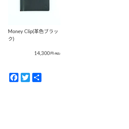
Money Clip(革色ブラッ
ク)
14,300
円
(税込)
F
T
共
ac
w
有
e
itt
b
er
o
o