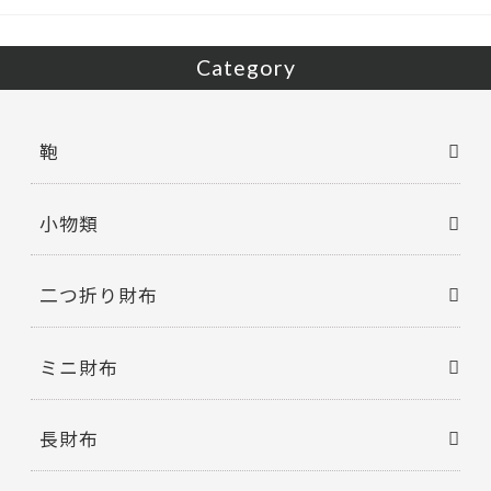
k
Category
鞄
小物類
二つ折り財布
ミニ財布
長財布