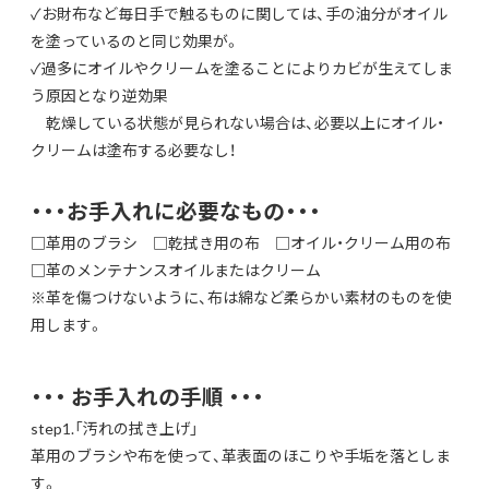
✓お財布など毎日手で触るものに関しては、手の油分がオイル
を塗っているのと同じ効果が。
✓過多にオイルやクリームを塗ることによりカビが生えてしま
う原因となり逆効果
乾燥している状態が見られない場合は、必要以上にオイル・
クリームは塗布する必要なし！
・・・お手入れに必要なもの・・・
□革用のブラシ □乾拭き用の布 □オイル・クリーム用の布
□革のメンテナンスオイルまたはクリーム
※革を傷つけないように、布は綿など柔らかい素材のものを使
用します。
・・・ お手入れの手順 ・・・
step1.「汚れの拭き上げ」
革用のブラシや布を使って、革表面のほこりや手垢を落としま
す。