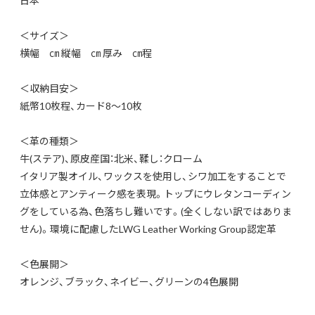
日本
＜サイズ＞
横幅 ㎝ 縦幅 ㎝ 厚み ㎝程
＜収納目安＞
紙幣10枚程、カード8～10枚
＜革の種類＞
牛(ステア)、原皮産国：北米、鞣し：クローム
イタリア製オイル、ワックスを使用し、シワ加工をすることで
立体感とアンティーク感を表現。トップにウレタンコーディン
グをしている為、色落ちし難いです。(全くしない訳ではありま
せん)。環境に配慮したLWG Leather Working Group認定革
＜色展開＞
オレンジ、ブラック、ネイビー、グリーンの4色展開