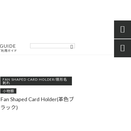

GUIDE

ご利用ガイド
FAN SHAPED CARD HOLDER/扇形名
刺れ
小物類
Fan Shaped Card Holder(革色ブ
ラック)