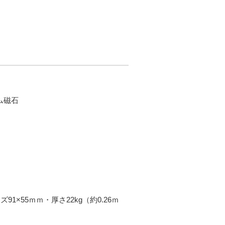
ム磁石
×55ｍｍ・厚さ22kg（約0.26ｍ